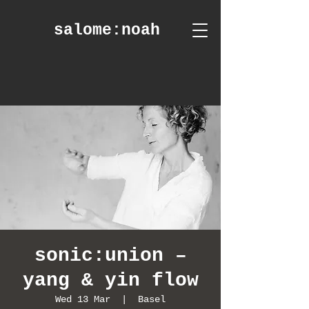
salome
:noah
sonic:union –
yang & yin flow
Wed 13 Mar
  |  
Basel