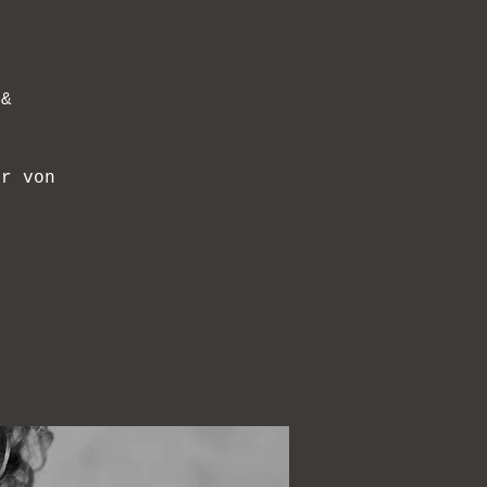
 &
ur von