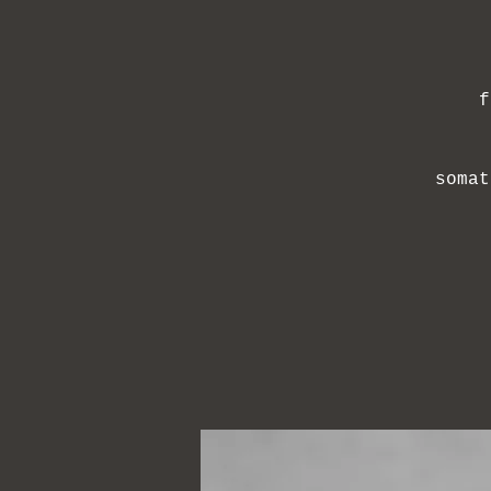
f
somat