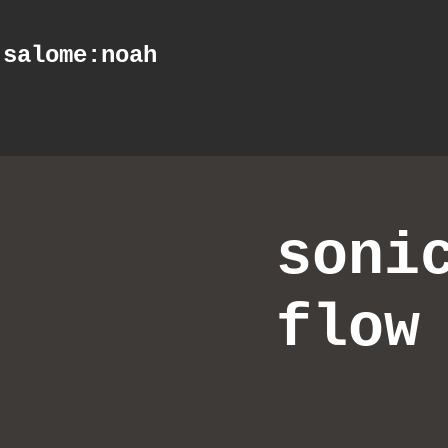
salome
:noah
soni
flow