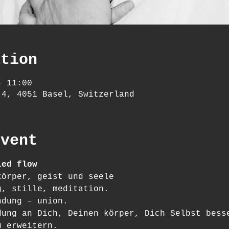
ation
– 11:00
 4, 4051 Basel, Switzerland
event
ied flow
körper, geist und seele
g, stille, meditation.
ndung – union.
dung an Dich, Deinen körper, Dich Selbst bess
u erweitern.