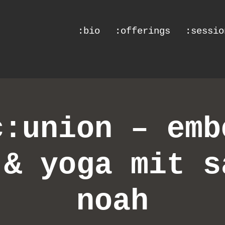
:bio
:offerings
:sessio
c:union – emb
 & yoga mit s
noah