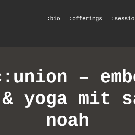
:bio
:offerings
:sessio
c:union – emb
 & yoga mit s
noah