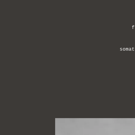
f
somat