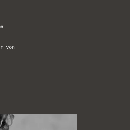
 &
ur von