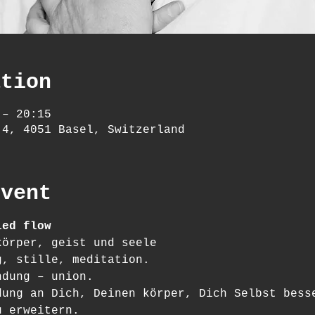
ation
 – 20:15
 4, 4051 Basel, Switzerland
event
ied flow
körper, geist und seele
g, stille, meditation.
ndung – union.
dung an Dich, Deinen körper, Dich Selbst bess
u erweitern.