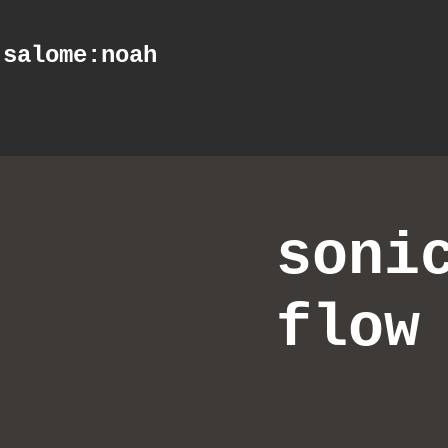
salome
:noah
soni
flow