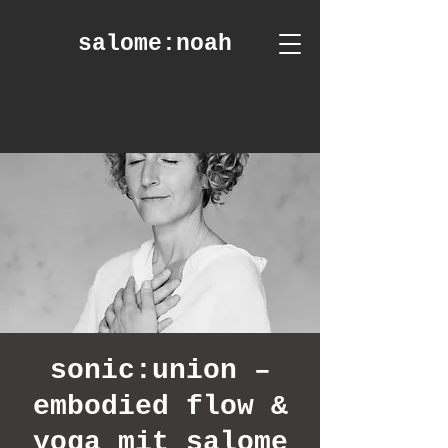
salome
:noah
sonic:union –
embodied flow &
yoga mit salome