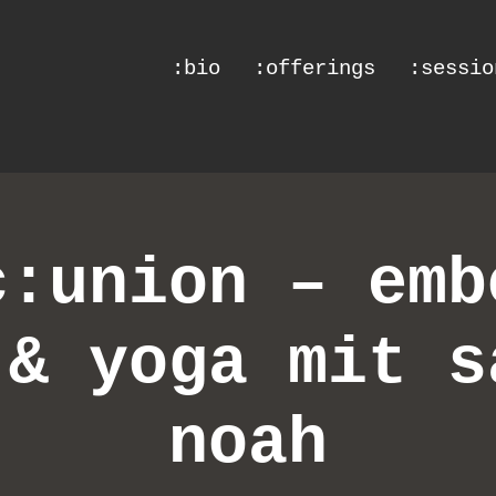
:bio
:offerings
:sessio
c:union – emb
 & yoga mit s
noah