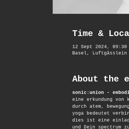
Time & Loc
12 Sept 2024, 09:30
Basel, Luftgässlein
About the 
sonic:union - embod
eine erkundung von 
durch atem, bewegun
yoga bedeutet verbi
dies ist eine einla
und Dein spectrum z