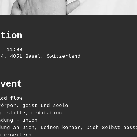
ation
 – 11:00
 4, 4051 Basel, Switzerland
event
ied flow
körper, geist und seele
g, stille, meditation.
ndung – union.
dung an Dich, Deinen körper, Dich Selbst bess
u erweitern.