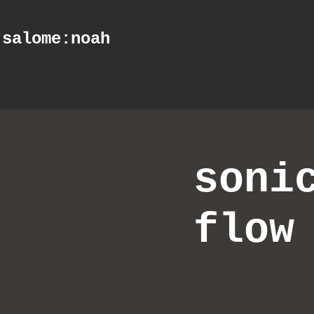
salome
:noah
soni
flow