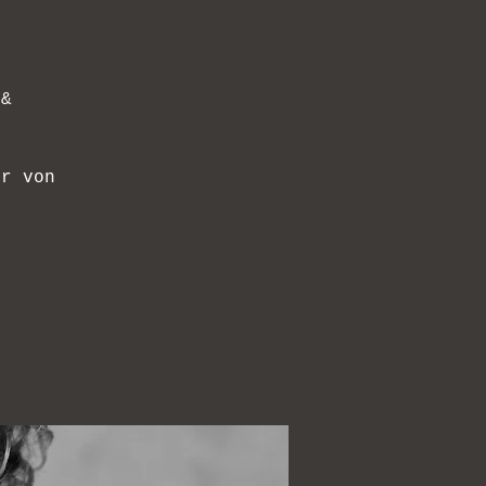
 &
ur von