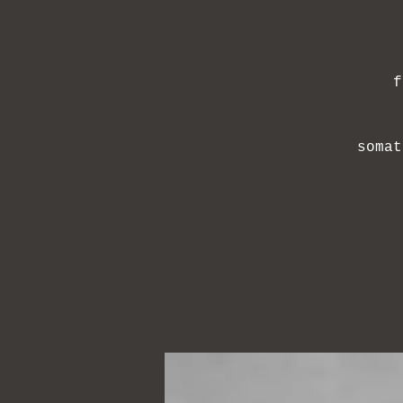
f
somat