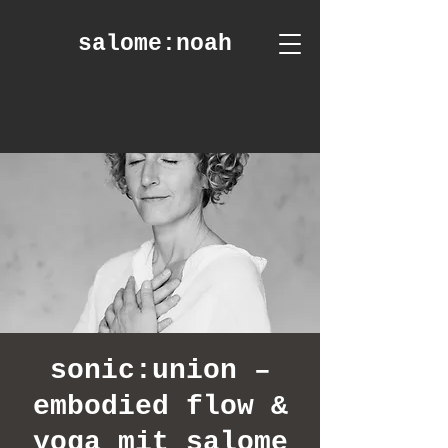
salome
:noah
sonic:union –
embodied flow &
yoga mit salome