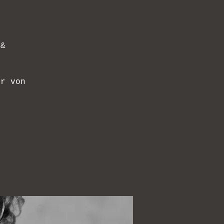
 &
ur von