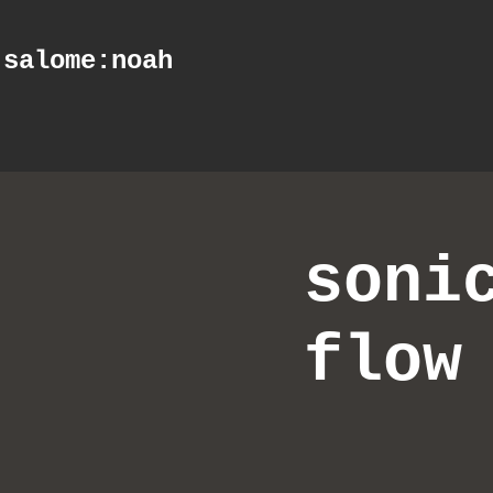
salome
:noah
soni
flow