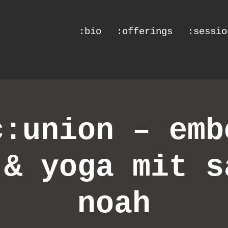
:bio
:offerings
:sessio
c:union – emb
 & yoga mit s
noah