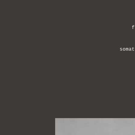
f
somat