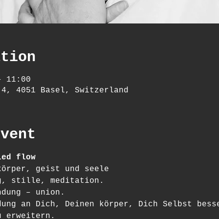
ation
– 11:00
 4, 4051 Basel, Switzerland
event
ied flow
körper, geist und seele
g, stille, meditation.
ndung – union.
dung an Dich, Deinen körper, Dich Selbst bess
u erweitern.