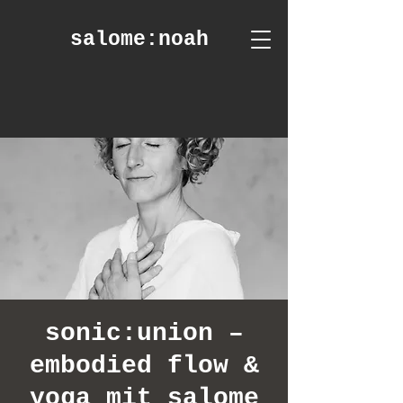
salome
:noah
sonic:union –
embodied flow &
yoga mit salome