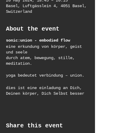
20 May 2024, 18:45 – 20:15
Basel, Luftgässlein 4, 4051 Basel,
Switzerland
About the event
sonic:union - embodied flow
eine erkundung von körper, geist
und seele
durch atem, bewegung, stille,
meditation.
yoga bedeutet verbindung – union.
dies ist eine einladung an Dich,
Deinen körper, Dich Selbst besser
kennezulernen und Dein spectrum zu
erweitern.
Dich durch freie & geführte
bewegungen, yoga-asana-sequenzen &
meditationen – die sich zu einem
Share this event
fluss von moment zu moment