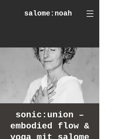
salome
:noah
sonic:union –
embodied flow &
yoga mit salome