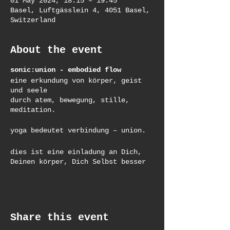
01 May 2024, 18:15 – 19:45
Basel, Luftgässlein 4, 4051 Basel,
Switzerland
About the event
sonic:union - embodied flow
eine erkundung von körper, geist
und seele
durch atem, bewegung, stille,
meditation.
yoga bedeutet verbindung – union.
dies ist eine einladung an Dich,
Deinen körper, Dich Selbst besser
kennezulernen und Dein spectrum zu
erweitern.
Dich durch freie & geführte
bewegungen, yoga-asana-sequenzen &
meditationen – die sich zu einem
Share this event
fluss von moment zu moment