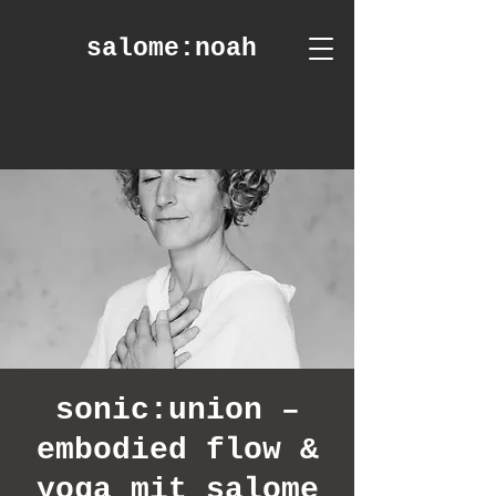
salome
:noah
sonic:union –
embodied flow &
yoga mit salome