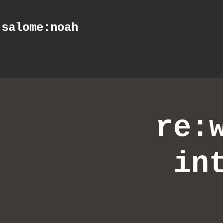
salome
:noah
re:
in