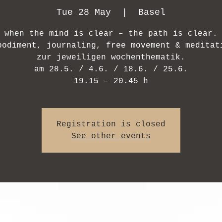
Tue 28 May
  |  
Basel
when the mind is clear – the path is clear.
bodiment, journaling, free movement & meditat
zur jeweiligen wochenthematik.
am 28.5. / 4.6. / 18.6. / 25.6.
Registration is closed
See other events