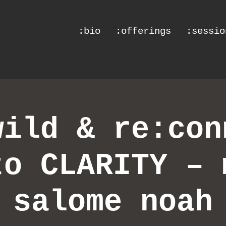
:bio
:offerings
:sessio
wild & re:con
to CLARITY – 
salome noah