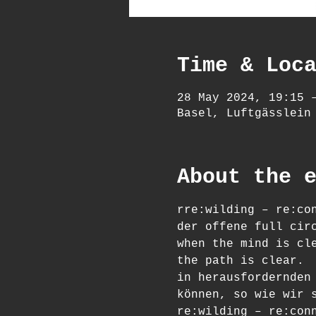
Time & Loc
28 May 2024, 19:15 
Basel, Luftgässlein
About the 
rre:wilding – re:co
der offene full cir
when the mind is cl
the path is clear.
in herausfordernden
können, so wie wir 
re:wilding – re:con