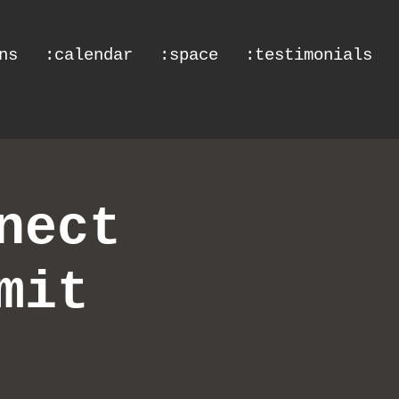
ns
:calendar
:space
:testimonials
nect
mit