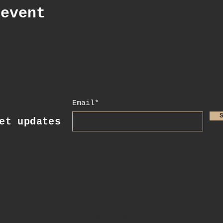
 event
Email*
t updates
contact
+41 78 956 07 23