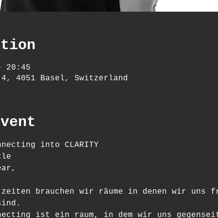
ation
– 20:45
 4, 4051 Basel, Switzerland
event
nnecting into CLARITY
cle
ear,
 zeiten brauchen wir räume in denen wir uns f
sind.
necting ist ein raum, in dem wir uns gegensei