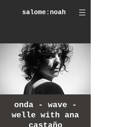
salome
:noah
onda - wave -
welle with ana
castaño