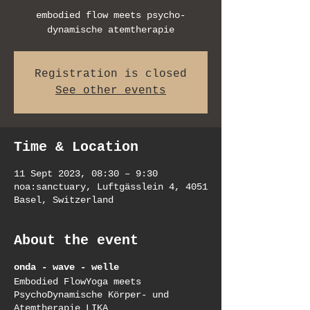
embodied flow meets psycho-
dynamische atemtherapie
Registration is closed
See other events
Time & Location
11 Sept 2023, 08:30 – 9:30
noa:sanctuary, Luftgässlein 4, 4051
Basel, Switzerland
About the event
onda - wave - welle
Embodied FlowYoga meets
PsychoDynamische Körper- und
Atemtherapie LIKA