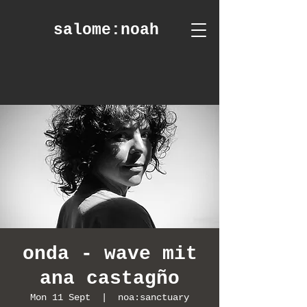
salome
:noah
onda - wave mit
ana castagño
Mon 11 Sept
  |  
noa:sanctuary