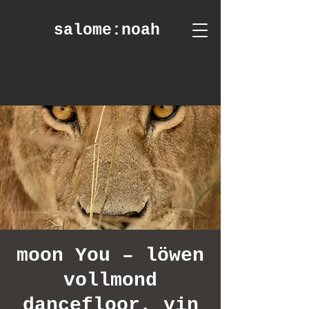
salome
:noah
moon You – löwen
vollmond
dancefloor, yin