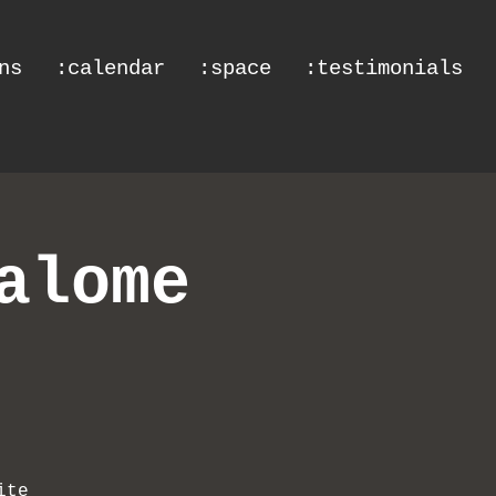
ns
:calendar
:space
:testimonials
alome
ite