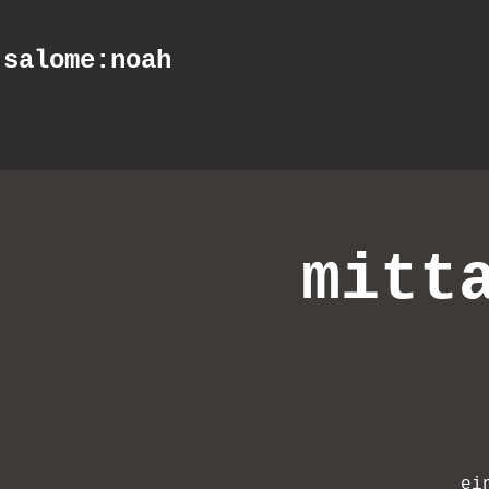
salome
:noah
mitt
ei