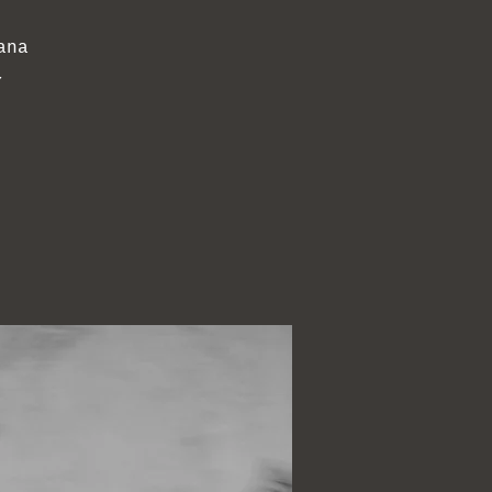
ana
,