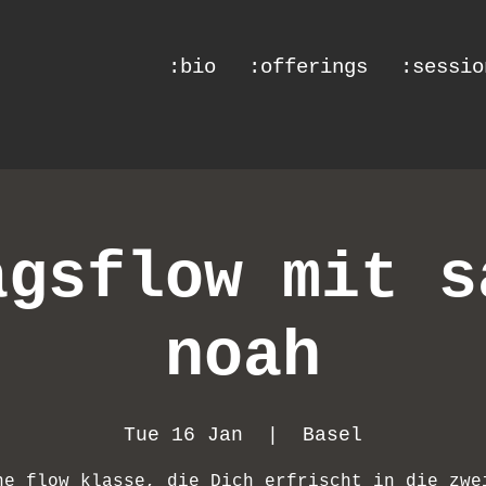
:bio
:offerings
:sessio
agsflow mit s
noah
Tue 16 Jan
  |  
Basel
ne flow klasse, die Dich erfrischt in die zwe