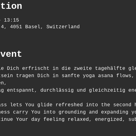
ation
– 13:15
 4, 4051 Basel, Switzerland
event
ie Dich erfrischt in die zweite tagehälfte gl
tsein tragen Dich in sanfte yoga asana flows,
en,
ag entspannt, durchlässig und gleichzeitig en
ass lets You glide refreshed into the second 
ness carry You into grounding and expanding y
tinue Your day feeling relaxed, energized, su