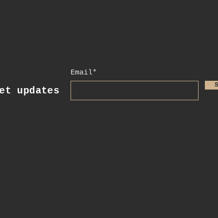
Email*
t updates
contact
+41 78 956 07 23
e.mail:
salome.noah@me.com
luftgässlein 4