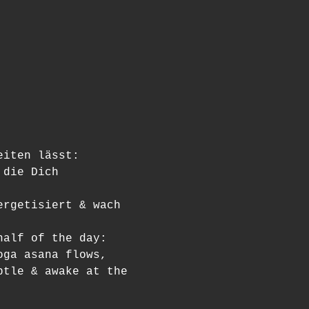
eiten lässt:
 die Dich 
ergetisiert & wach 
half of the day:
oga asana flows,
btle & awake at the 