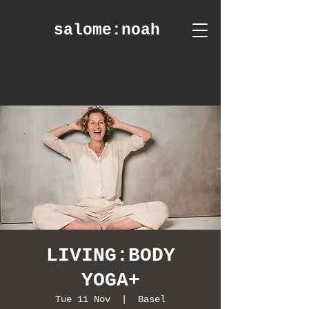
salome
:noah
LIVING:BODY
YOGA+
Tue 11 Nov
  |  
Basel