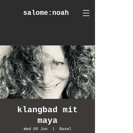
salome
:noah
klangbad mit
maya
Wed 05 Jun
  |  
Basel