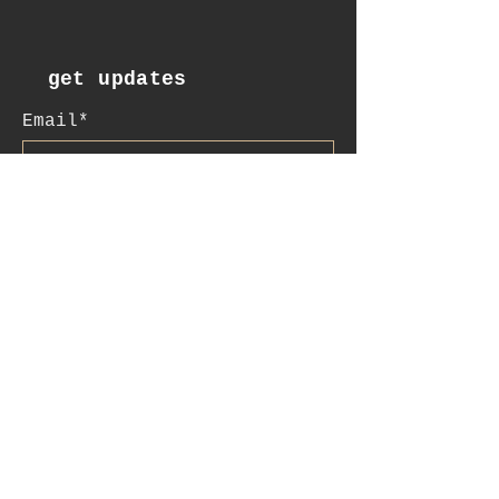
get updates
Email*
Subscribe
:contact
+41 78 956 07 23
e.mail:
salome.noah@me.com