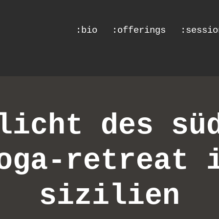
:bio
:offerings
:sessio
licht des sü
oga-retreat 
sizilien