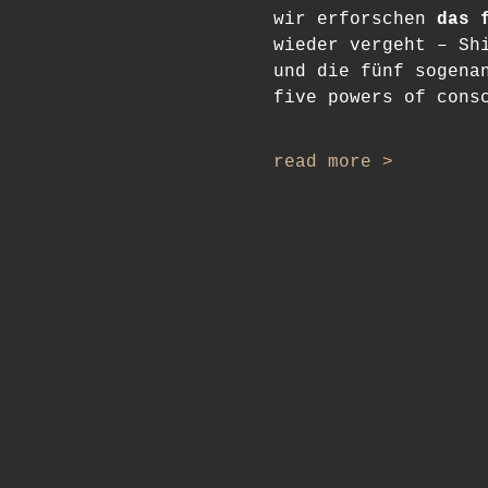
wir erforschen 
das 
wieder vergeht – Sh
und die fünf sogena
five powers of cons
read more >