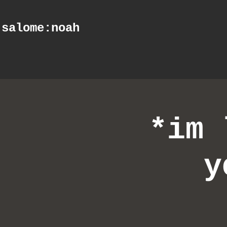
salome
:noah
*im 
y