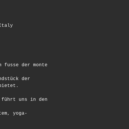
Italy
m fusse der monte 
ndstück der 
bietet.
 führt uns in den 
tem, yoga- 