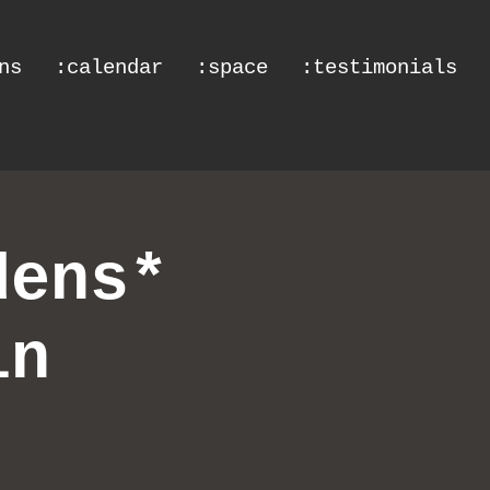
ns
:calendar
:space
:testimonials
dens*
in