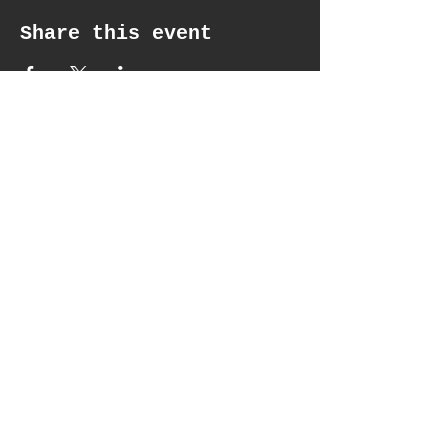
Share this event
get updates
Email*
Subscribe
:contact