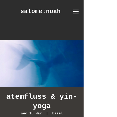
salome
:noah
atemfluss & yin-
yoga
Wed 18 Mar
  |  
Basel