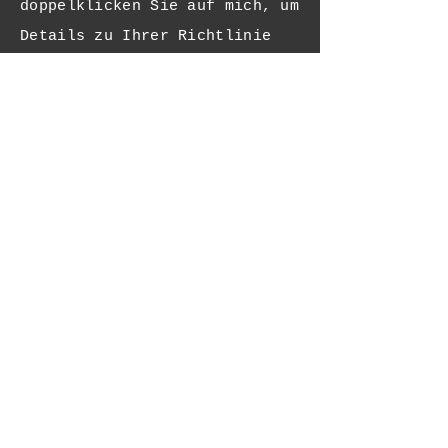
doppelklicken Sie auf mich, um
Details zu Ihrer Richtlinie
hinzuzufügen und die
Schriftart zu ändern. Ich bin
ein großartiger Ort, an dem
Sie eine Geschichte erzählen
und Ihren Benutzern ein wenig
mehr über Sie erzählen können.
Payment Methods
- Kredit-/Debitkarten
- PAYPAL
- Offline-Zahlungen