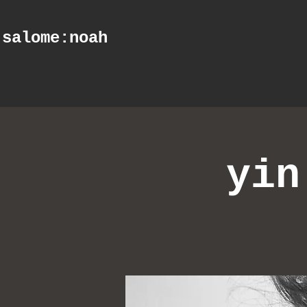
salome
:noah
yin