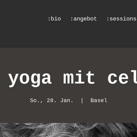
:bio
:angebot
:sessions
 yoga mit ce
So., 28. Jan.
  |  
Basel