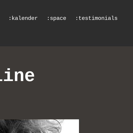
:kalender
:space
:testimonials
line