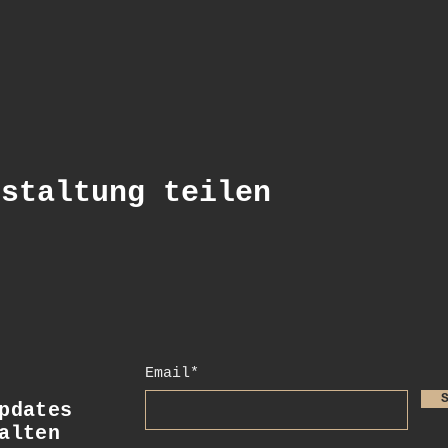
nstaltung teilen
Email*
dates
alten