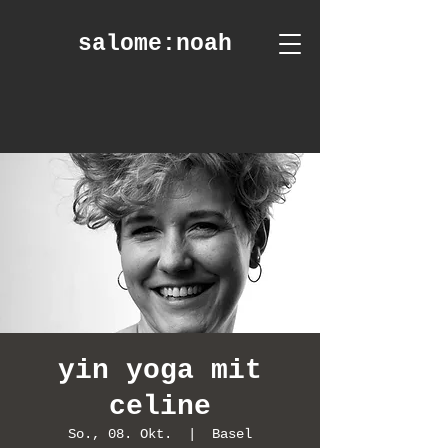
salome
:noah
yin yoga mit
celine
So., 08. Okt.
  |  
Basel