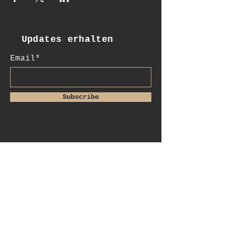
Updates erhalten
Email*
Subscribe
:Kontakt
+41 78 956 07 23
salome.noah@me.com