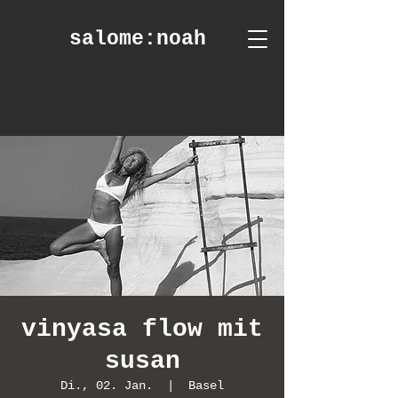
salome
:noah
vinyasa flow mit
susan
Di., 02. Jan.
  |  
Basel