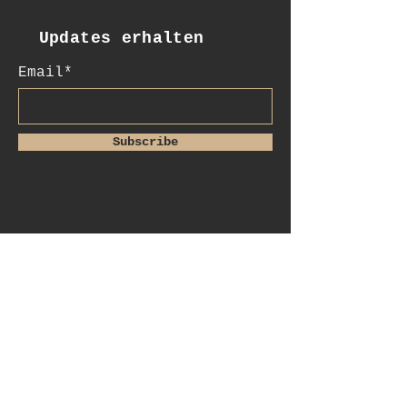
Updates erhalten
Email*
Subscribe
:Kontakt
+41 78 956 07 23
salome.noah@me.com
luftgässlein 4