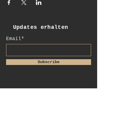
Updates erhalten
Email*
Subscribe
:Kontakt
+41 78 956 07 23
salome.noah@me.com