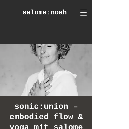
salome
:noah
sonic:union –
embodied flow &
yoga mit salome