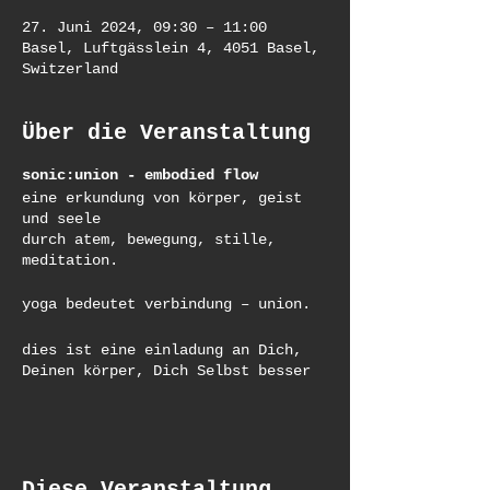
27. Juni 2024, 09:30 – 11:00
Basel, Luftgässlein 4, 4051 Basel,
Switzerland
Über die Veranstaltung
sonic:union - embodied flow
eine erkundung von körper, geist
und seele
durch atem, bewegung, stille,
meditation.
yoga bedeutet verbindung – union.
dies ist eine einladung an Dich,
Deinen körper, Dich Selbst besser
kennezulernen und Dein spectrum zu
erweitern.
Dich durch freie & geführte
bewegungen, yoga-asana-sequenzen &
meditationen – die sich zu einem
Diese Veranstaltung