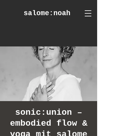
salome
:noah
sonic:union –
embodied flow &
yoga mit salome