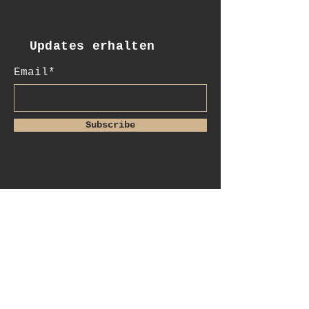
Updates erhalten
Email*
Subscribe
:Kontakt
+41 78 956 07 23
salome.noah@me.com
luftgässlein 4