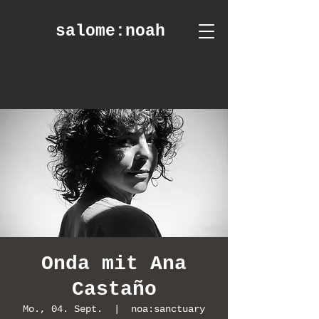
salome
:noah
Onda mit Ana
Castaño
Mo., 04. Sept.
  |  
noa:sanctuary