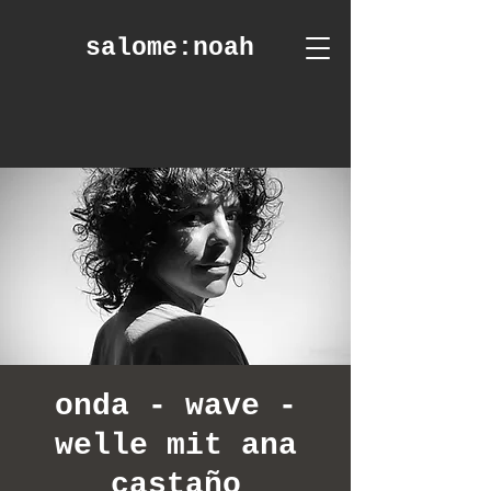
salome
:noah
onda - wave -
welle mit ana
castaño