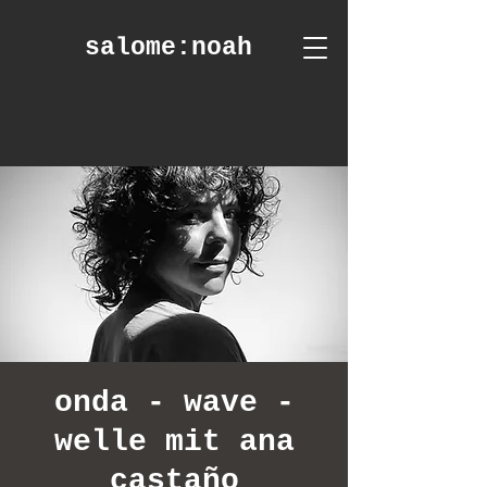
salome
:noah
onda - wave -
welle mit ana
castaño