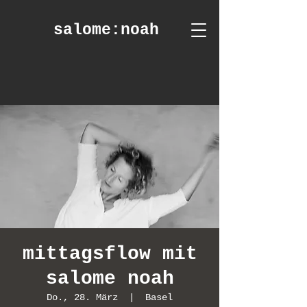
salome
:noah
mittagsflow mit
salome noah
Do., 28. März
  |  
Basel