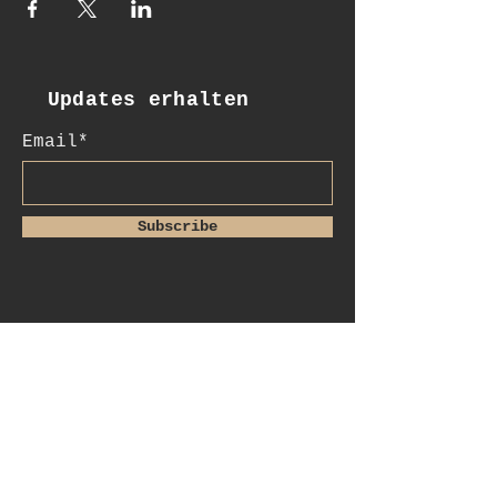
Updates erhalten
Email*
Subscribe
:Kontakt
+41 78 956 07 23
salome.noah@me.com