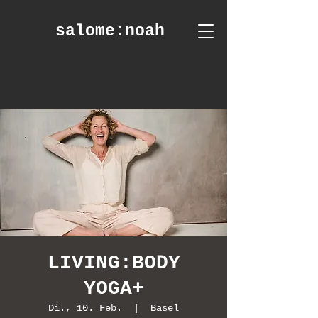
salome
:noah
LIVING:BODY
YOGA+
Di., 10. Feb.
  |  
Basel