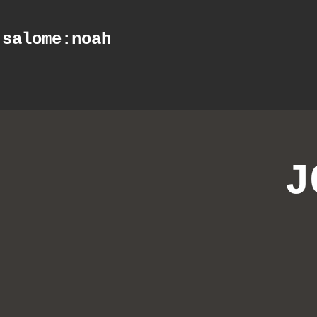
salome
:noah
J