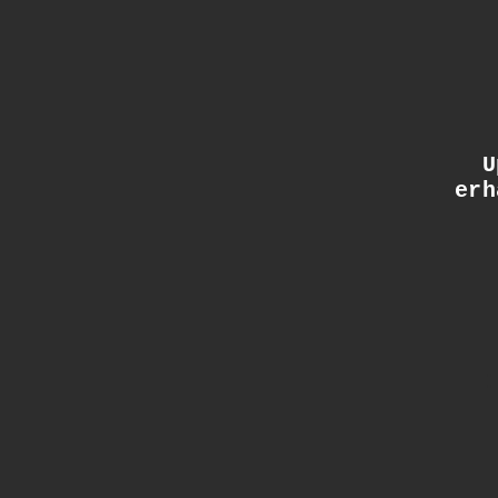
Up
erh
: