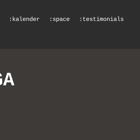
:kalender
:space
:testimonials
GA