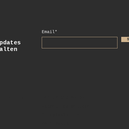
Email*
dates
alten
Kontakt
+41 78 956 07 23
salome.noah@me.com
luftgässlein 4
4051 Basel