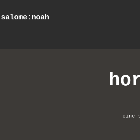
salome
:noah
ho
eine 