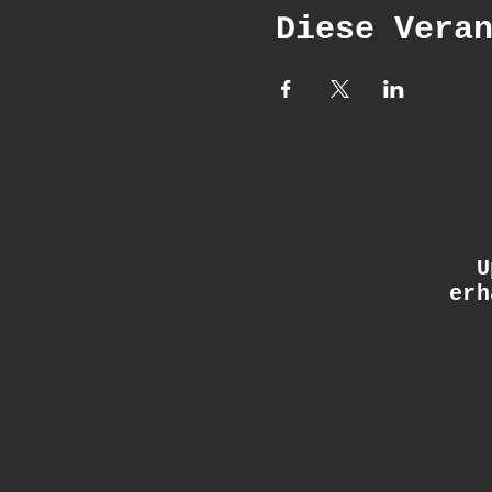
Diese Vera
Up
erh
: