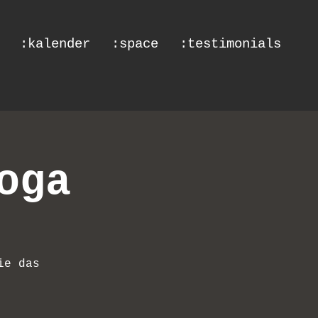
:kalender
:space
:testimonials
oga
ie das
e