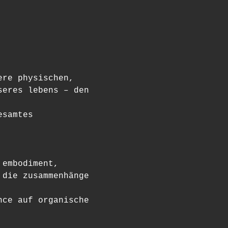
ere physischen, 
seres lebens – den 
esamtes 
 embodiment, 
 die zusammenhänge 
nce auf organische 