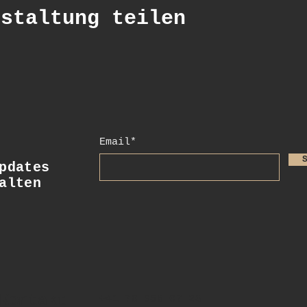
nstaltung teilen
Email*
dates
alten
Kontakt
+41 78 956 07 23