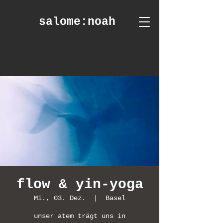
salome
:noah
flow & yin-yoga
Mi., 03. Dez.
  |  
Basel
unser atem trägt uns in