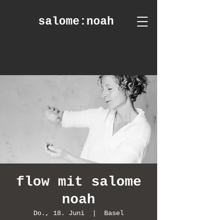
salome
:noah
flow mit salome
noah
Do., 18. Juni
  |  
Basel