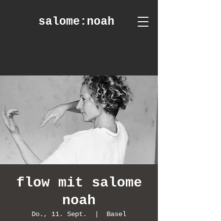
salome
:noah
flow mit salome
noah
Do., 11. Sept.
  |  
Basel