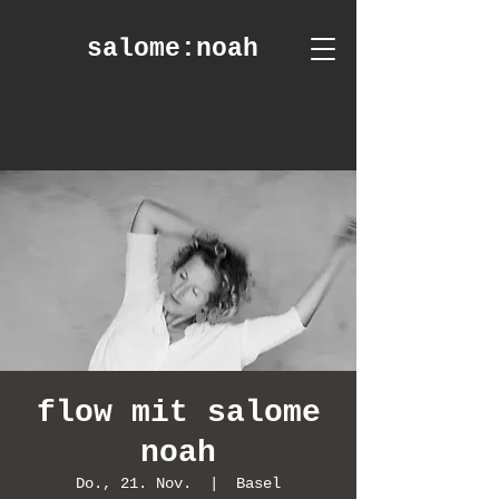
salome
:noah
flow mit salome
noah
Do., 21. Nov.
  |  
Basel